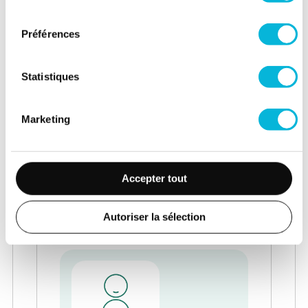
consentement
Préférences
Statistiques
Marketing
Dr Vasiliki BATSOU
Service de Chirurgie de la
main et des nerfs
Accepter tout
périphériques
Chirurgien
Autoriser la sélection