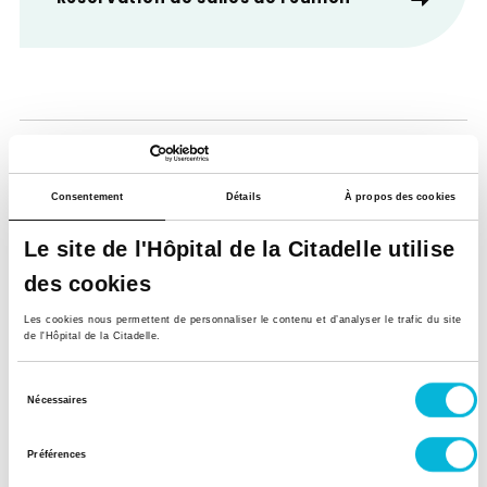
Consentement
Détails
À propos des cookies
Le site de l'Hôpital de la Citadelle utilise
des cookies
Soutenez notre Fondation
Les cookies nous permettent de personnaliser le contenu et d’analyser le trafic du site
Votre don à la Fondation permet de
de l'Hôpital de la Citadelle.
financer des projets qui améliorent
directement le bien-être des patients et
Sélection
Nécessaires
leurs proches.
du
consentement
Découvrir la Fondation
Préférences