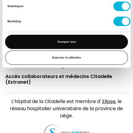
Statistiques
Annuaire
Actualités
Marketing
Événements
Accepter tout
Informations pratiques
Ressources médicales
Autoriser la sélection
Découvrir le site de l'hôpital
Accès collaborateurs et médecins Citadelle
(Extranet)
L’hôpital de la Citadelle est membre d'
Elipse
, le
réseau hospitalier universitaire de la province de
Liège.