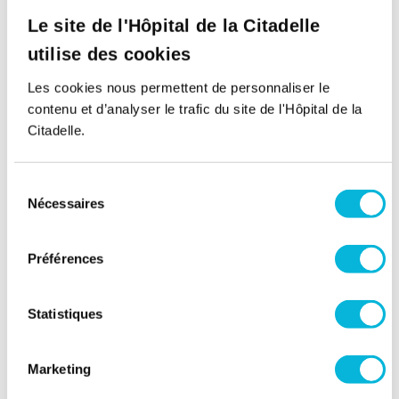
Matin
Le site de l'Hôpital de la Citadelle
utilise des cookies
Après-midi
Les cookies nous permettent de personnaliser le
Samedi
contenu et d’analyser le trafic du site de l'Hôpital de la
Citadelle.
Matin
Après-midi
Sélection
Nécessaires
du
Site Laveu
consentement
Rue des Wallons 72,
4000, Liège
Préférences
Lundi
Statistiques
Matin
Après-midi
Marketing