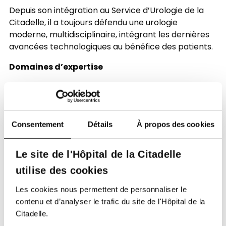
Depuis son intégration au Service d’Urologie de la
Citadelle, il a toujours défendu une urologie
moderne, multidisciplinaire, intégrant les dernières
avancées technologiques au bénéfice des patients.
Domaines d’expertise
Urologie pédiatrique :
Il est formé à l’ensemble des pathologies
urologiques de l’enfant, avec une expertise
Consentement
Détails
À propos des cookies
particulière dans :
Le site de l'Hôpital de la Citadelle
La chirurgie de l’hypospade
utilise des cookies
La chirurgie reconstructrice pédiatrique
La chirurgie endoscopique pédiatrique (mise au
Les cookies nous permettent de personnaliser le
point diagnostique, traitement du reflux vésico-
contenu et d’analyser le trafic du site de l'Hôpital de la
urétéral, ponction d’urétérocèle, mégauretère,
Citadelle.
valve de l’urètre postérieur, traitement des