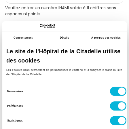
Veuillez entrer un numéro INAMI valide à 11 chiffres sans
espaces ni points.
Format de votre logiciel DMI (optionnel)
HealthOne
Consentement
Détails
À propos des cookies
Medidoc
Le site de l'Hôpital de la Citadelle utilise
Votre Logiciel (optionnel)
des cookies
Les cookies nous permettent de personnaliser le contenu et d’analyser le trafic du site
de l'Hôpital de la Citadelle.
Si toutefois vous souhaitez recevoir la version
Sélection
Nécessaires
papier, cochez cette case.
du
consentement
Préférences
Statistiques