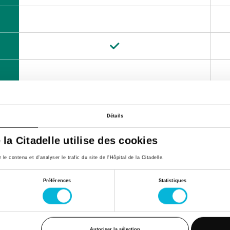
Détails
e la Citadelle utilise des cookies
its 47,
4040, Herstal
e contenu et d’analyser le trafic du site de l'Hôpital de la Citadelle.
Préférences
Statistiques
Matin
Autoriser la sélection