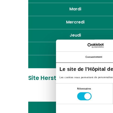
Mardi
Mercredi
Jeudi
Vendredi
Consentement
Samedi
Le site de l'Hôpital d
Site Herstal
Rue du Grand Pu
Les cookies nous permettent de personnaliser l
Sélection
Nécessaires
du
consentement
Lundi