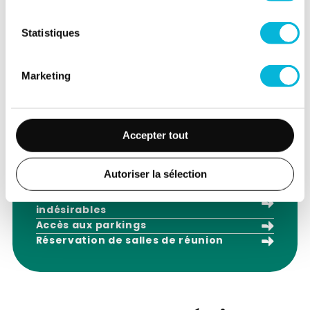
Statistiques
Vos services
privilégiés
Marketing
Nous proposons différents services
Accepter tout
réservés aux professionnels de la santé :
Préférence de communication des
Autoriser la sélection
résultats médicaux
Notification d’événements
indésirables
Accès aux parkings
Réservation de salles de réunion