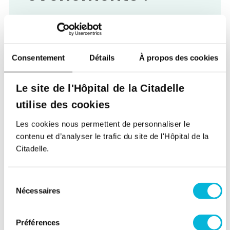
La Citadelle propose deux canaux de
communication dédiés aux professionnels
de la santé, pour ne rien manquer de nos
nouveautés, innovations et conférences !
Consentement
Détails
À propos des cookies
newsletter
Une
reprenant l’agenda de nos
Le site de l'Hôpital de la Citadelle
événements à venir !
utilise des cookies
S'inscrire à notre newsletter
Les cookies nous permettent de personnaliser le
Citadoc
Le
: un bref magazine papier
contenu et d’analyser le trafic du site de l'Hôpital de la
envoyé tous les deux mois, reprenant les
Citadelle.
informations essentielles de l’hôpital et des
invitations à nos conférences médicales et
paramédicales. Intéressé ? Faites-le nous
Sélection
savoir !
Nécessaires
du
consentement
Contacter par email
Préférences