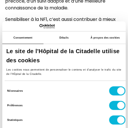
précoce, d’un suivi adapté et d’une meilleure
connaissance de la maladie.
Sensibiliser à la NF1, c’est aussi contribuer à mieux
accompagner les personnes concernées et à
favoriser leur inclusion mais aussi à proposer un
Consentement
Détails
À propos des cookies
traitement approprié au besoin selon les
complications éventuelles.
Le site de l'Hôpital de la Citadelle utilise
des cookies
Neurofibromatose de
Les cookies nous permettent de personnaliser le contenu et d’analyser le trafic du site
de l'Hôpital de la Citadelle.
type 1 : quels signes
Sélection
doivent alerter ?
Nécessaires
du
consentement
Préférences
Statistiques