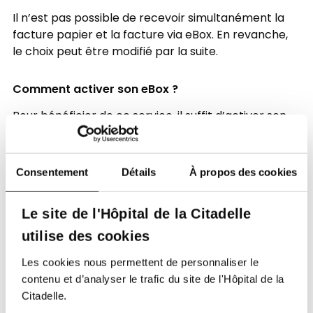
Il n’est pas possible de recevoir simultanément la
facture papier et la facture via eBox. En revanche,
le choix peut être modifié par la suite.
Comment activer son eBox ?
Pour bénéficier de ce service, il suffit d’activer son
eBox personnelle via le portail officiel
www.myebox.be
.
Consentement
Détails
À propos des cookies
Une fois l’eBox activée, les factures concernées
seront disponibles directement dans cet espace
numérique sécurisé.
Le site de l'Hôpital de la Citadelle
utilise des cookies
Avec cette possibilité, l’hôpital de la Citadelle
poursuit une démarche à la fois pratique, sécurisée
Les cookies nous permettent de personnaliser le
et plus respectueuse de l’environnement.
contenu et d’analyser le trafic du site de l'Hôpital de la
Citadelle.